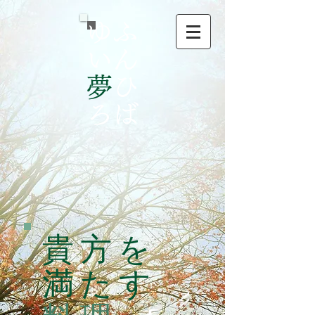
ゆふ
いん
夢
ひ
ろば
貴方を
満たす