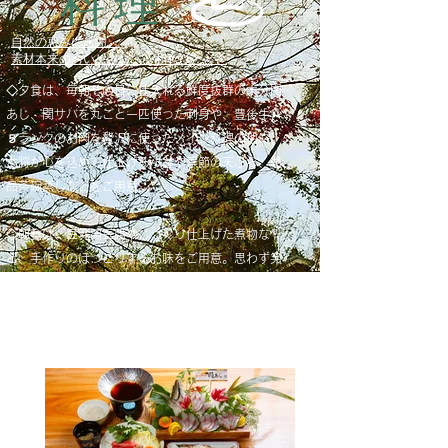
料理
自然の恵みに感謝。
素材本来のおいしさに、心和むひととき
◇夕食は、毎朝その日に仕入れる鮮度抜群の大分関
あじ、関サバを丸ごと一匹使った刺身や、豊後牛Ａ
５ランクのお肉を贅沢に使ったメイン料理の他に、
女将が心を込めて仕上げる小鉢や季節の天ぷら、絶
品茶碗蒸しなどをご用意。
◇朝食は、豆乳湯豆腐やじっくり仕上げた煮物な
ど、手作りのほっこりするお味をご用意。思わず笑
みのこぼれるお膳ですてきな一日のスタート
を・・・。