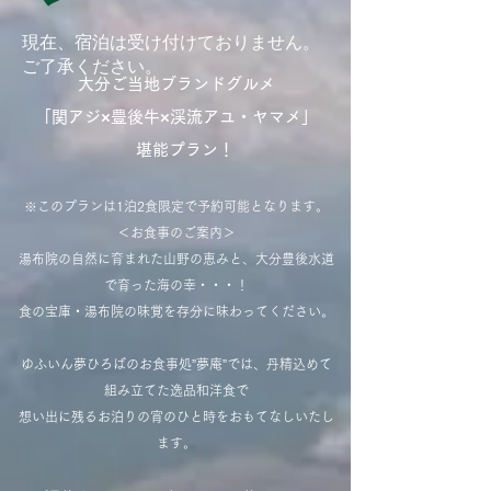
​現在、宿泊は受け付けておりません。
ご了承ください。
大分ご当地ブランドグルメ
「関アジ×豊後牛×渓流アユ・ヤマメ」
堪能プラン！
※このプランは1泊2食限定で予約可能となります。
＜お食事のご案内＞
湯布院の自然に育まれた山野の恵みと、大分豊後水道
で育った海の幸・・・！
食の宝庫・湯布院の味覚を存分に味わってください。
ゆふいん夢ひろばのお食事処”夢庵”では、丹精込めて
組み立てた逸品和洋食で
想い出に残るお泊りの宵のひと時をおもてなしいたし
ます。