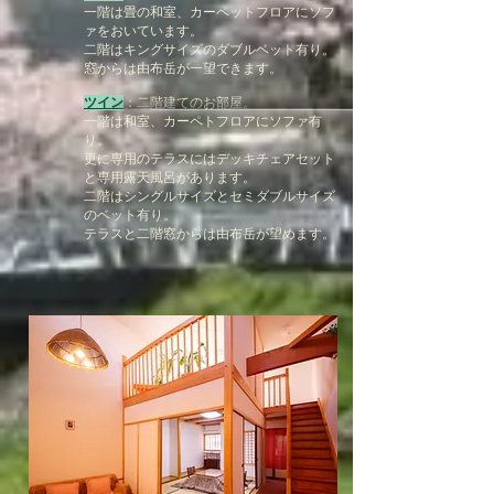
一階は畳の和室、カーペットフロアにソフ
ァをおいています。
二階はキングサイズのダブルベット有り。
窓からは由布岳が一望できます。
ツイン
：二階建てのお部屋。
一階は和室、カーペトフロアにソファ有
り。
更に専用のテラスにはデッキチェアセット
と専用露天風呂があります。
二階はシングルサイズとセミダブルサイズ
のベット有り。
テラスと二階窓からは由布岳が望めます。