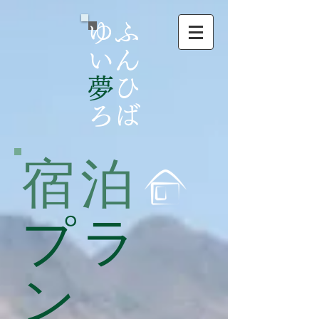
ゆふ
いん
夢
ひ
ろば
宿泊
プラ
ン