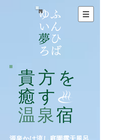
ゆふ
いん
夢
ひ
ろば
貴方を
癒す
温泉
宿
​源泉かけ流し庭園露天風呂