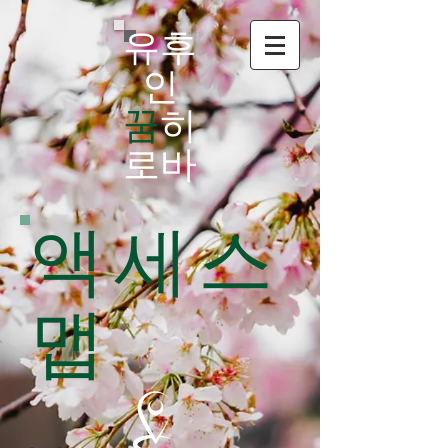
유후
인
꿈
히
로바
액세스
맵